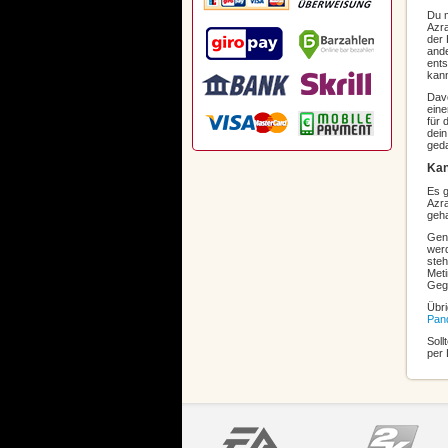
Du m
Azra
der 
ande
ents
kann
Davo
eine
für 
dein
geda
Kan
Es g
Azra
geha
Gena
werd
steh
Meti
Gege
Übri
Pan
Soll
per 