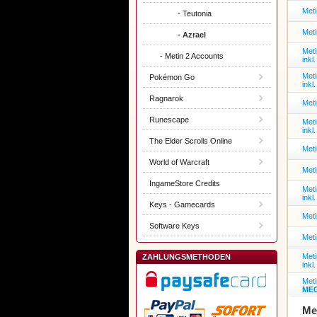
Meti
- Teutonia
Meti
- Azrael
Meti
- Metin 2 Accounts
ink
Meti
Pokémon Go
ink
Ragnarok
Meti
Runescape
Meti
ink
The Elder Scrolls Online
Meti
World of Warcraft
Meti
IngameStore Credits
Meti
ink
Keys - Gamecards
Met
Software Keys
Meti
Meti
ZAHLUNGSMETHODEN
ink
Meti
MEG
Me