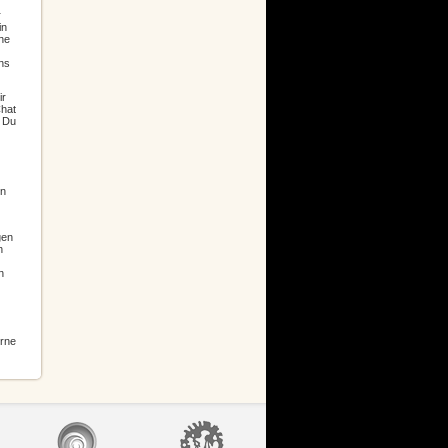
r
in
he
uns
ir
Chat
e Du
in
gen
n
n
erne