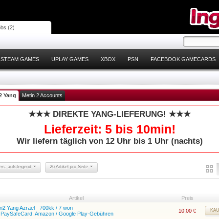
bs (2)
STEAM GAMES
UPLAY GAMES
XBOX
PSN
FACEBOOK GAMECARDS
2 Yang
Metin 2 Accounts
★★★ DIREKTE YANG-LIEFERUNG! ★★★
Lieferzeit: 5 bis 10min!
Wir liefern täglich von 12 Uhr bis 1 Uhr (nachts)
eis: aufsteigend
26 Artikel pro Seite
Artikel
Preis
n2 Yang Azrael - 700kk / 7 won
10,00
€
KA
l. PaySafeCard. Amazon / Google Play-Gebühren