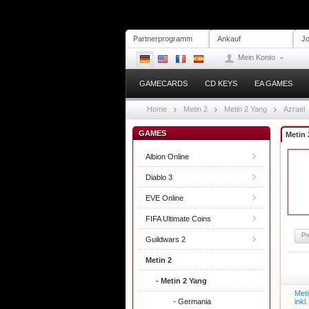
Partnerprogramm
Ankauf
Jo
Mein Konto
GAMECARDS
CD KEYS
EA GAMES
Home
Metin 2
Metin 2 Yang
Azrael
GAMES
Metin 
Albion Online
Diablo 3
EVE Online
FIFA Ultimate Coins
Pr
Guildwars 2
Metin 2
- Metin 2 Yang
Meti
- Germania
ink