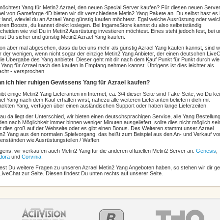
öchtest Yang für Metin2 Azrael, den neuen Special Server kaufen? Für diesen neuen Serve
el von Gameforge 4D bieten wir dir verschiedene Metin2 Yang Pakete an. Du selbst hast es 
Hand, wieviel du an Azrael Yang günstig kaufen möchtest. Egal welche Ausrüstung oder welc
ren Boosts, du kannst direkt loslegen. Bei IngameStore kannst du also selbstständig
cheiden wie viel Du in Metin2 Ausrüstung investieren möchtest. Eines steht jedoch fest, bei 
st Du sicher und günstig Metin2 Azrael Yang kaufen.
n aber mal abgesehen, dass du bei uns mehr als günstig Azrael Yang kaufen kannst, sind w
r der wenigen, wenn nicht sogar der einzige Metin2 Yang Anbieter, der einen deutschen Live
die Übergabe des Yang anbietet. Dieser geht mit dir nach dem Kauf Punkt für Punkt durch wi
 Yang für Azrael nach den kaufen in Empfang nehmen kannst. Übrigens ist dies leichter als
cht - versprochen.
n ich hier ruhigen Gewissens Yang für Azrael kaufen?
ibt einige Metin2 Yang Lieferanten im Internet, ca. 3/4 dieser Seite sind Fake-Seite, wo Du ke
el Yang nach dem Kauf erhalten wirst, nahezu alle weiteren Lieferanten beliefern dich mit
ckten Yang, verfügen über einen ausländischen Support oder haben lange Lieferzeiten.
u da liegt der Unterschied, wir bieten einen deutschsprachigen Service, alle Yang Bestellun
en nach Möglichkeit immer binnen weniger Minuten ausgeliefert, sollte dies nicht möglich sei
t dies groß auf der Webseite oder es gibt einen Bonus. Des Weiteren stammt unser Azrael
n2 Yang aus den normalen Spielvorgang, das heißt zum Beispiel aus den An- und Verkauf vo
nständen wie Ausrüstungsteilen / Waffen.
gens, wir verkaufen auch Metin2 Yang für die anderen offiziellen Metin2 Server an:
Genesis
,
dora
und
Corvinia
.
test Du weitere Fragen zu unseren Azrael Metin2 Yang Angeboten haben, so stehen wir dir g
LiveChat zur Seite. Diesen findest Du unten rechts auf unserer Seite.