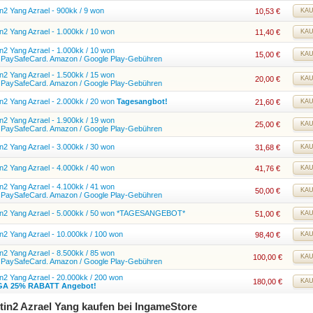
n2 Yang Azrael - 900kk / 9 won
10,53
€
KA
n2 Yang Azrael - 1.000kk / 10 won
11,40
€
KA
n2 Yang Azrael - 1.000kk / 10 won
15,00
€
KA
l. PaySafeCard. Amazon / Google Play-Gebühren
n2 Yang Azrael - 1.500kk / 15 won
20,00
€
KA
l. PaySafeCard. Amazon / Google Play-Gebühren
n2 Yang Azrael - 2.000kk / 20 won
Tagesangbot!
21,60
€
KA
n2 Yang Azrael - 1.900kk / 19 won
25,00
€
KA
l. PaySafeCard. Amazon / Google Play-Gebühren
n2 Yang Azrael - 3.000kk / 30 won
31,68
€
KA
n2 Yang Azrael - 4.000kk / 40 won
41,76
€
KA
n2 Yang Azrael - 4.100kk / 41 won
50,00
€
KA
l. PaySafeCard. Amazon / Google Play-Gebühren
in2 Yang Azrael - 5.000kk / 50 won *TAGESANGEBOT*
51,00
€
KA
n2 Yang Azrael - 10.000kk / 100 won
98,40
€
KA
n2 Yang Azrael - 8.500kk / 85 won
100,00
€
KA
l. PaySafeCard. Amazon / Google Play-Gebühren
n2 Yang Azrael - 20.000kk / 200 won
180,00
€
KA
A 25% RABATT Angebot!
tin2 Azrael Yang kaufen bei IngameStore