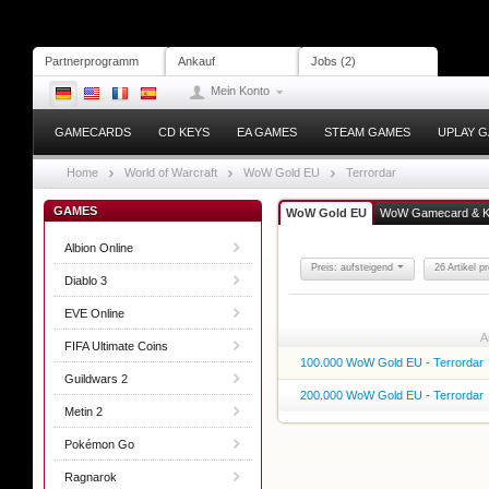
Partnerprogramm
Ankauf
Jobs (2)
Mein Konto
GAMECARDS
CD KEYS
EA GAMES
STEAM GAMES
UPLAY 
Home
World of Warcraft
WoW Gold EU
Terrordar
GAMES
WoW Gold EU
WoW Gamecard & 
Albion Online
Preis: aufsteigend
26 Artikel p
Diablo 3
EVE Online
A
FIFA Ultimate Coins
100.000 WoW Gold EU - Terrordar
Guildwars 2
200.000 WoW Gold EU - Terrordar
Metin 2
Pokémon Go
Ragnarok