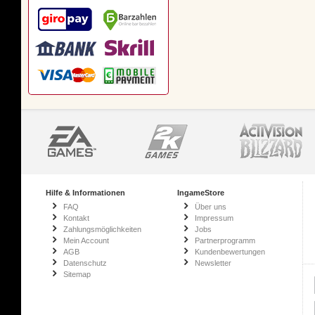
Hilfe & Informationen
IngameStore
FAQ
Über uns
Kontakt
Impressum
Zahlungsmöglichkeiten
Jobs
Mein Account
Partnerprogramm
AGB
Kundenbewertungen
Datenschutz
Newsletter
Sitemap