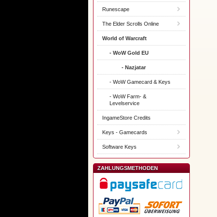
Runescape
The Elder Scrolls Online
World of Warcraft
- WoW Gold EU
- Nazjatar
- WoW Gamecard & Keys
- WoW Farm- &
Levelservice
IngameStore Credits
Keys - Gamecards
Software Keys
ZAHLUNGSMETHODEN