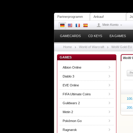
Partnerprogramm
Ankauf
Jo
Mein Konto
GAMECARDS
CD KEYS
EA GAMES
Home
World of Warcraft
WoW Gold EU
GAMES
WoW G
Albion Online
Pr
Diablo 3
EVE Online
FIFA Ultimate Coins
100
Guildwars 2
200
Metin 2
Pokémon Go
Ragnarok