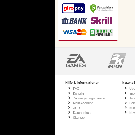
Hilfe & Informationen
IngameS
FAQ
Übe
Kontakt
Imp
Zahlungsmöglichkeiten
Job
Mein Account
Par
AGB
Kun
Datenschutz
New
Sitemap