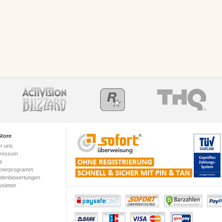
tore
r uns
ressum
s
tnerprogramm
denbewertungen
sletter