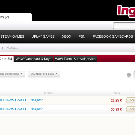
bs (2)
STEAM GAMES
UPLAY GAMES
XBOX
PSN
FACEBOOK GAMECARDS
Nazjatar
old EU
WoW Gamecard & Keys
WoW Farm- & Levelservice
eis: aufsteigend
26 Artikel pro Seite
Artikel
Preis
.000 WoW Gold EU - Nazjatar
21,25
€
KA
.000 WoW Gold EU - Nazjatar
36,99
€
KA