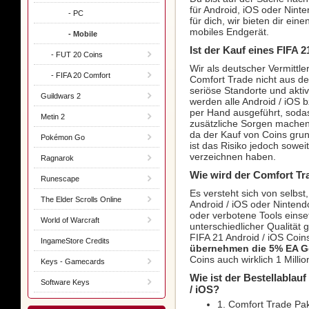
für Android, iOS oder Ninte
- PC
für dich, wir bieten dir ein
mobiles Endgerät.
- Mobile
Ist der Kauf eines FIFA 
- FUT 20 Coins
Wir als deutscher Vermittle
- FIFA 20 Comfort
Comfort Trade nicht aus d
seriöse Standorte und akti
Guildwars 2
werden alle Android / iOS 
per Hand ausgeführt, sodas
Metin 2
zusätzliche Sorgen machen 
da der Kauf von Coins grun
Pokémon Go
ist das Risiko jedoch sowei
verzeichnen haben.
Ragnarok
Wie wird der Comfort Tr
Runescape
Es versteht sich von selbst
The Elder Scrolls Online
Android / iOS oder Nintend
oder verbotene Tools eins
World of Warcraft
unterschiedlicher Qualität
FIFA 21 Android / iOS Coin
IngameStore Credits
übernehmen die 5% EA 
Coins auch wirklich 1 Mill
Keys - Gamecards
Wie ist der Bestellablau
Software Keys
/ iOS?
1. Comfort Trade Pak