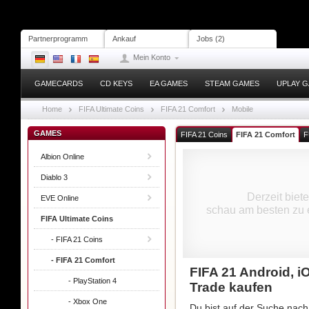
Partnerprogramm
Ankauf
Jobs (2)
Mein Konto
GAMECARDS
CD KEYS
EA GAMES
STEAM GAMES
UPLAY 
Home
FIFA Ultimate Coins
FIFA 21 Comfort
Mobile
GAMES
FIFA 21 Coins
FIFA 21 Comfort
F
Albion Online
Diablo 3
Derzeit biet
EVE Online
schau am besten zu 
FIFA Ultimate Coins
- FIFA 21 Coins
- FIFA 21 Comfort
FIFA 21 Android, 
- PlayStation 4
Trade kaufen
- Xbox One
Du bist auf der Suche nac