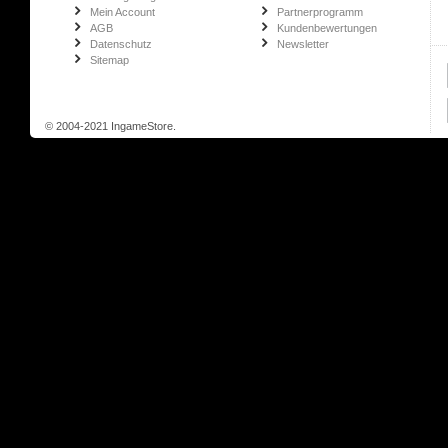
Mein Account
Partnerprogramm
AGB
Kundenbewertungen
Datenschutz
Newsletter
Sitemap
© 2004-2021 IngameStore.