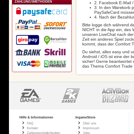
ZAHLUNGSMETHODEN
2. Facebook E-Mail 
3. In den Warekorb 
PaySafeCard müssen 
4. Nach der Bezahlun
Bitte logge dich während 
NICHT in die App ein, des 
unseren LiveChat nach der 
Zeit ein anderes Spiel zock
kommt, dass der Comfort T
Du siehst, alles easy und u
Android / iOS ist eine de
sicher! Gerne beantwortet 
das Thema Comfort Trade f
Hilfe & Informationen
IngameStore
FAQ
Über uns
Kontakt
Impressum
Zahlungsmöglichkeiten
Jobs