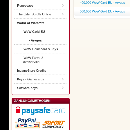
400.000 WoW Gold EU - Arygos
Runescape
500.000 WoW Gold EU - Arygos
The Elder Scrolls Online
World of Warcraft
- WoW Gold EU
- Arygos
- WoW Gamecard & Keys
- WoW Farm- &
Levelservice
IngameStore Credits
Keys - Gamecards
Software Keys
ZAHLUNGSMETHODEN