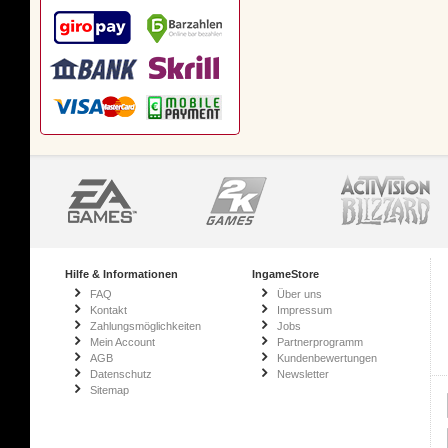
Hilfe & Informationen
IngameStore
FAQ
Über uns
Kontakt
Impressum
Zahlungsmöglichkeiten
Jobs
Mein Account
Partnerprogramm
AGB
Kundenbewertungen
Datenschutz
Newsletter
Sitemap