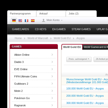
Partnerprogramm
Ankauf
Jobs (2)
Mein Konto
GAMECARDS
CD KEYS
EA GAMES
STEAM GAMES
UPLAY 
Home
World of Warcraft
WoW Gold EU
Arygos
GAMES
WoW Gold EU
WoW Gamecard & 
Albion Online
Preis: aufsteigend
26 Artikel p
Diablo 3
EVE Online
Ar
FIFA Ultimate Coins
Wunschmenge WoW Gold EU - Ary
(Mindesbestellmenge 101.000 Gold
Guildwars 2
100.000 WoW Gold EU - Arygos
Metin 2
200.000 WoW Gold EU - Arygos
Pokémon Go
300.000 WoW Gold EU - Arygos
Ragnarok