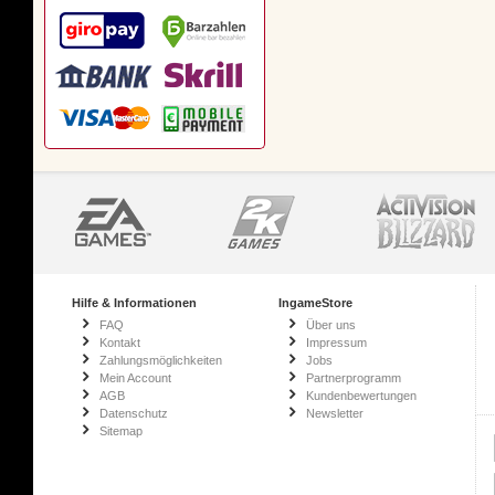
Hilfe & Informationen
IngameStore
FAQ
Über uns
Kontakt
Impressum
Zahlungsmöglichkeiten
Jobs
Mein Account
Partnerprogramm
AGB
Kundenbewertungen
Datenschutz
Newsletter
Sitemap