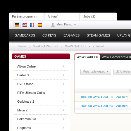
Partnerprogramm
Ankauf
Jobs (2)
Mein Konto
GAMECARDS
CD KEYS
EA GAMES
STEAM GAMES
UPLAY 
Home
World of Warcraft
WoW Gold EU
Zuluhed
GAMES
WoW Gold EU
WoW Gamecard & 
Albion Online
Preis: aufsteigend
26 Artikel p
Diablo 3
EVE Online
A
FIFA Ultimate Coins
100.000 WoW Gold EU - Zuluhed
Guildwars 2
200.000 WoW Gold EU - Zuluhed
Metin 2
Pokémon Go
Ragnarok