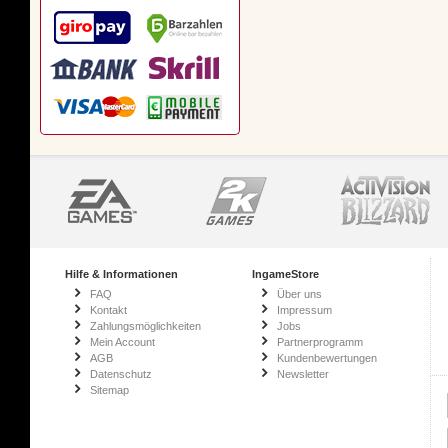
Hilfe & Informationen
IngameStore
FAQ
Über uns
Kontakt
Impressum
Zahlungsmöglichkeiten
Jobs
Mein Account
Partnerprogramm
AGB
Kundenbewertungen
Datenschutz
Newsletter
Sitemap