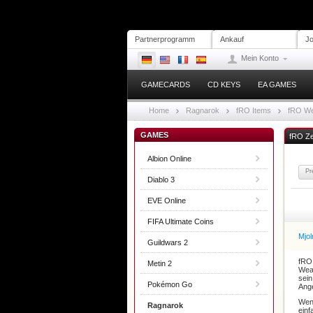
Partnerprogramm
Ankauf
Jo
Mein Konto
GAMECARDS
CD KEYS
EA GAMES
Home
Ragnarok
fRO Items
fRO We
GAMES
fRO Z
Albion Online
Pr
Diablo 3
EVE Online
FIFA Ultimate Coins
Mjol
Guildwars 2
fRO 
Metin 2
Weap
sein
Pokémon Go
Ange
Wenn
Ragnarok
einf