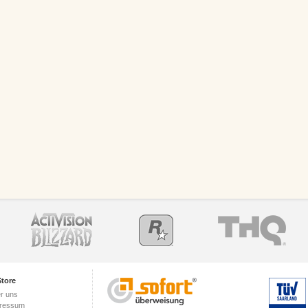
tore
r uns
ressum