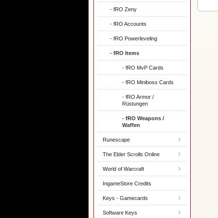
- fRO Zeny
- fRO Accounts
- fRO Powerleveling
- fRO Items
- fRO MvP Cards
- fRO Miniboss Cards
- fRO Armor /
Rüstungen
- fRO Weapons /
Waffen
Runescape
The Elder Scrolls Online
World of Warcraft
IngameStore Credits
Keys - Gamecards
Software Keys