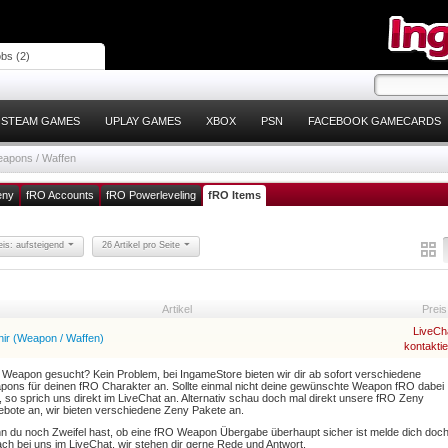
bs (2)
STEAM GAMES
UPLAY GAMES
XBOX
PSN
FACEBOOK GAMECARDS
apons / Waffen
eny
fRO Accounts
fRO Powerleveling
fRO Items
eis: aufsteigend
26 Artikel pro Seite
Artikel
Preis
LiveCh
nir (Weapon / Waffen)
kontakti
Weapon gesucht? Kein Problem, bei IngameStore bieten wir dir ab sofort verschiedene
ons für deinen fRO Charakter an. Sollte einmal nicht deine gewünschte Weapon fRO dabei
, so sprich uns direkt im LiveChat an. Alternativ schau doch mal direkt unsere fRO Zeny
bote an, wir bieten verschiedene Zeny Pakete an.
 du noch Zweifel hast, ob eine fRO Weapon Übergabe überhaupt sicher ist melde dich doc
ach bei uns im LiveChat, wir stehen dir gerne Rede und Antwort.