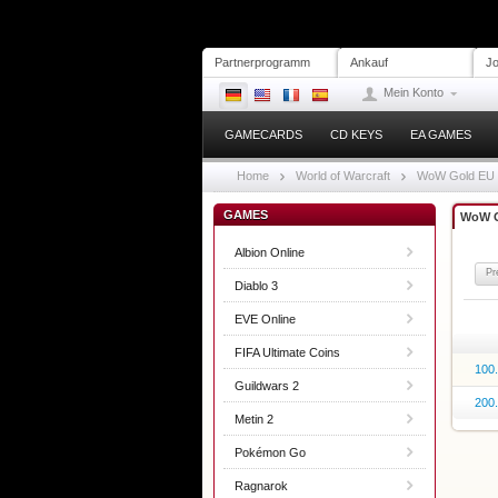
Partnerprogramm
Ankauf
Jo
Mein Konto
GAMECARDS
CD KEYS
EA GAMES
Home
World of Warcraft
WoW Gold EU
GAMES
WoW G
Albion Online
Pr
Diablo 3
EVE Online
FIFA Ultimate Coins
100
Guildwars 2
200
Metin 2
Pokémon Go
Ragnarok