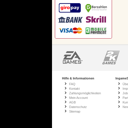
Hilfe & Informationen
IngameS
FAQ
Übe
Kontakt
Imp
Zahlungsmöglichkeiten
Job
Mein Account
Par
AGB
Kun
Datenschutz
New
Sitemap