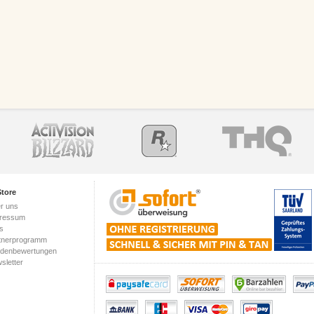
tore
r uns
ressum
s
tnerprogramm
denbewertungen
sletter