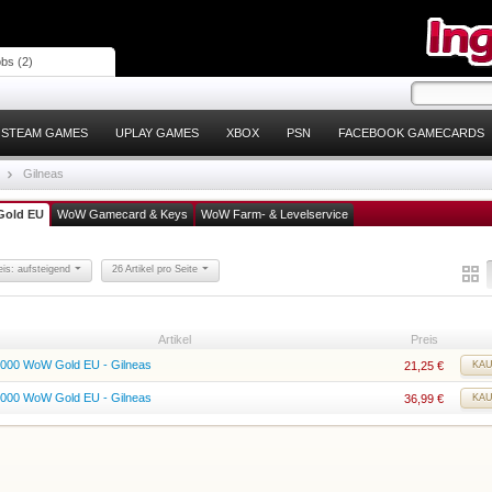
bs (2)
STEAM GAMES
UPLAY GAMES
XBOX
PSN
FACEBOOK GAMECARDS
Gilneas
old EU
WoW Gamecard & Keys
WoW Farm- & Levelservice
eis: aufsteigend
26 Artikel pro Seite
Artikel
Preis
.000 WoW Gold EU - Gilneas
21,25
€
KA
.000 WoW Gold EU - Gilneas
36,99
€
KA